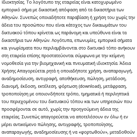
Ιδιοκτησίας. Το λογότυπο της εταιρείας είναι κατοχυρωμένο
εμπορικό σήμα με δικαστική απόφαση από τα δικαστήρια των
Αθηνών. Συνεπώς οποιαδήποτε παραβίαση ή χρήση του χωρίς την
άδεια του προσώπου που είναι κάτοχος των δικαιωμάτων του
δικτυακού τόπου κρίνεται ως παράνομη και υπεύθυνα είναι τα
δικαστήρια των Αθηνών. Λογότυπα, επωνυμίες, εμπορικά σήματα
και γνωρίσματα που περιλαμβάνονται στο δικτυακό τόπο ανήκουν
στη εταιρεία επίσης προστατεύονται σύμφωνα με την κείμενη
νομοθεσία για την βιομηχανική και πνευματική ιδιοκτησία. Άδεια
Χρήσης Απαγορεύεται ρητά η οποιαδήποτε χρήση, αναπαραγωγή,
αναδημοσίευση, αντιγραφή, αποθήκευση, πώληση, μετάδοση,
διανομή, έκδοση, εκτέλεση, φόρτωση (download), μετάφραση,
τροποποίηση με οποιονδήποτε τρόπο, τμηματικά ή περιληπτικά
του περιεχομένου του δικτυακού τόπου και των υπηρεσιών που
προσφέρονται σε αυτό, χωρίς την προηγούμενη άδεια της
εταιρείας. Συνεπώς απαγορεύεται να αποτελέσουν εν όλω ή εν
μέρει αντικείμενο πώλησης, αντιγραφής, τροποποίησης,
αναπαραγωγής, αναδημοσίευσης ή να «φορτωθούν», μεταδοθούν