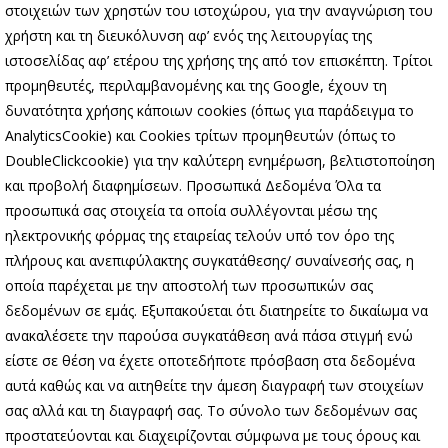
στοιχειών των χρηστών του ιστοχώρου, για την αναγνώριση του
χρήστη και τη διευκόλυνση αφ’ ενός της λειτουργίας της
ιστοσελίδας αφ’ ετέρου της χρήσης της από τον επισκέπτη. Τρίτοι
προμηθευτές, περιλαμβανομένης και της Google, έχουν τη
δυνατότητα χρήσης κάποιων cookies (όπως για παράδειγμα το
AnalyticsCookie) και Cookies τρίτων προμηθευτών (όπως το
DoubleClickcookie) για την καλύτερη ενημέρωση, βελτιστοποίηση
και προβολή διαφημίσεων. Προσωπικά Δεδομένα Όλα τα
προσωπικά σας στοιχεία τα οποία συλλέγονται μέσω της
ηλεκτρονικής φόρμας της εταιρείας τελούν υπό τον όρο της
πλήρους και ανεπιφύλακτης συγκατάθεσης/ συναίνεσής σας, η
οποία παρέχεται με την αποστολή των προσωπικών σας
δεδομένων σε εμάς. Εξυπακούεται ότι διατηρείτε το δικαίωμα να
ανακαλέσετε την παρούσα συγκατάθεση ανά πάσα στιγμή ενώ
είστε σε θέση να έχετε οποτεδήποτε πρόσβαση στα δεδομένα
αυτά καθώς και να αιτηθείτε την άμεση διαγραφή των στοιχείων
σας αλλά και τη διαγραφή σας. Το σύνολο των δεδομένων σας
προστατεύονται και διαχειρίζονται σύμφωνα με τους όρους και