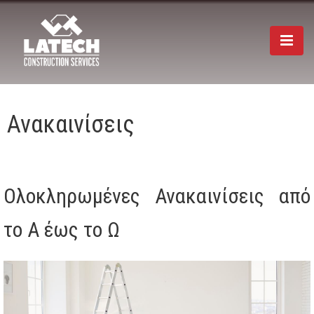
Togg
navi
Ανακαινίσεις
Ολοκληρωμένες Ανακαινίσεις από
το Α έως το Ω